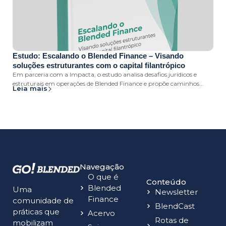
Estudo: Escalando o Blended Finance – Visando
soluções estruturantes com o capital filantrópico
Em parceria com a Impacta, o estudo analisa desafios jurídicos e
estruturais em operações de Blended Finance e propõe caminhos...
Leia mais
Navegação
O que é
Conteúdo
Blended
Uma
Newsletter
Finance
comunidade de
BlendCast
práticas que
Acervo
Rotas de
mobilizam